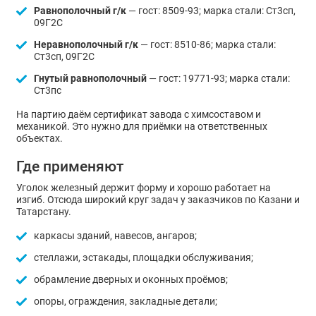
Равнополочный г/к
— гост: 8509-93; марка стали: Ст3сп,
09Г2С
Неравнополочный г/к
— гост: 8510-86; марка стали:
Ст3сп, 09Г2С
Гнутый равнополочный
— гост: 19771-93; марка стали:
Ст3пс
На партию даём сертификат завода с химсоставом и
механикой. Это нужно для приёмки на ответственных
объектах.
Где применяют
Уголок железный держит форму и хорошо работает на
изгиб. Отсюда широкий круг задач у заказчиков по Казани и
Татарстану.
каркасы зданий, навесов, ангаров;
стеллажи, эстакады, площадки обслуживания;
обрамление дверных и оконных проёмов;
опоры, ограждения, закладные детали;