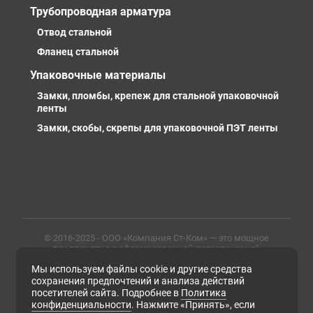
Трубопроводная арматура
Отвод стальной
Фланец стальной
Упаковочные материалы
Замки, пломбы, крепеж для стальной упаковочной
ленты
Замки, скобы, скрепы для упаковочной ПЭТ ленты
© 2016-2025 - ООО «Компания Ст-Ком» — это мощное
предприятие с сформированной логистической
инфраструктурой, личными базами, компетентными и
Мы используем файлы cookie и другие средства
профессиональными сотрудниками. Предлагаем
металлопрокат любых марок, типов и размеров с
сохранения предпочтений и анализа действий
доставкой в России и СНГ
посетителей сайта. Подробнее в
Политика
конфиденциальности
. Нажмите «Принять», если
ИНН 6679102638, ОГРН 1169658133171