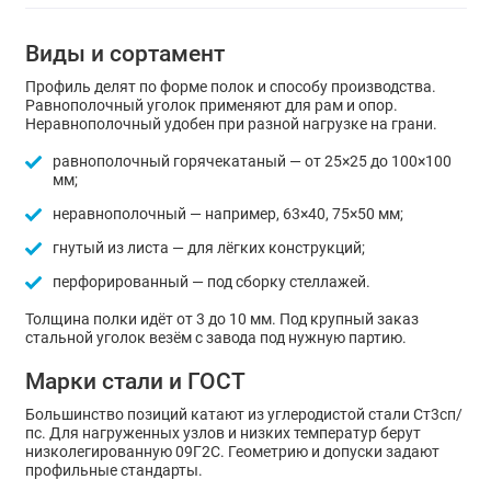
Виды и сортамент
Профиль делят по форме полок и способу производства.
Равнополочный уголок применяют для рам и опор.
Неравнополочный удобен при разной нагрузке на грани.
равнополочный горячекатаный — от 25×25 до 100×100
мм;
неравнополочный — например, 63×40, 75×50 мм;
гнутый из листа — для лёгких конструкций;
перфорированный — под сборку стеллажей.
Толщина полки идёт от 3 до 10 мм. Под крупный заказ
стальной уголок везём с завода под нужную партию.
Марки стали и ГОСТ
Большинство позиций катают из углеродистой стали Ст3сп/
пс. Для нагруженных узлов и низких температур берут
низколегированную 09Г2С. Геометрию и допуски задают
профильные стандарты.