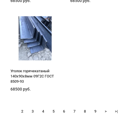
68500 руб.
68500 руб.
Уголок горячекатаный
140х90х8мм 09Г2С ГОСТ
8509-93
68500 руб.
1
2
3
4
5
6
7
8
9
>
>|