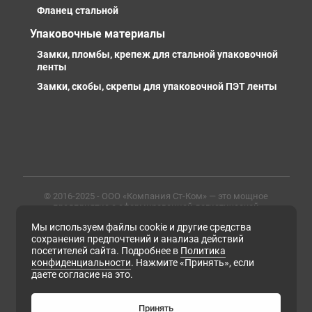
Фланец стальной
Упаковочные материалы
Замки, пломбы, крепеж для стальной упаковочной
ленты
Замки, скобы, скрепы для упаковочной ПЭТ ленты
© 2016-2025 - ООО «Компания Ст-Ком» — это мощное
предприятие с сформированной логистической
инфраструктурой, личными базами, компетентными и
Мы используем файлы cookie и другие средства
профессиональными сотрудниками. Предлагаем
металлопрокат любых марок, типов и размеров с
сохранения предпочтений и анализа действий
доставкой в России и СНГ
посетителей сайта. Подробнее в
Политика
конфиденциальности
. Нажмите «Принять», если
ИНН 6679102638, ОГРН 1169658133171
даете согласие на это.
Политика конфиденциальности
Согласие на обработку персональных данных
Согласие на получение рассылки рекламно-
Принять