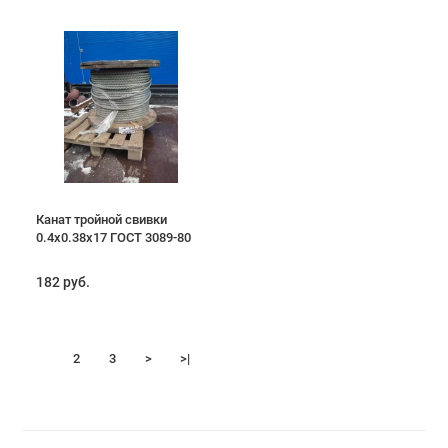
Канат тройной свивки
0.4х0.38х17 ГОСТ 3089-80
182 руб.
1
2
3
>
>|