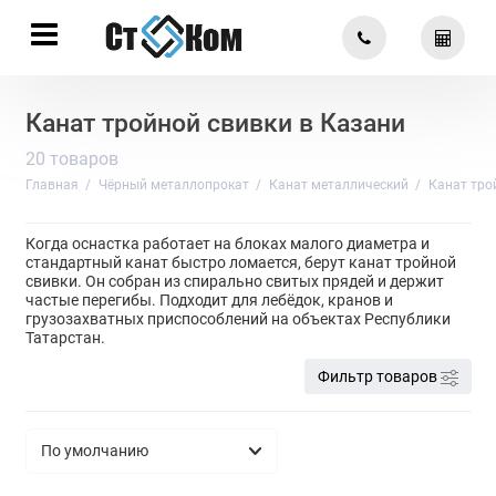
Канат тройной свивки в Казани
20 товаров
Главная
Чёрный металлопрокат
Канат металлический
Канат тро
Когда оснастка работает на блоках малого диаметра и
стандартный канат быстро ломается, берут канат тройной
свивки. Он собран из спирально свитых прядей и держит
частые перегибы. Подходит для лебёдок, кранов и
грузозахватных приспособлений на объектах Республики
Татарстан.
Фильтр товаров