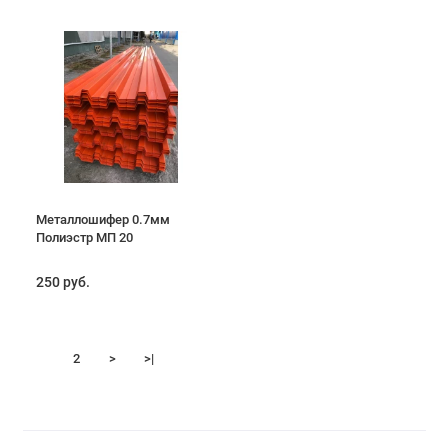
Металлошифер 0.7мм
Полиэстр МП 20
250 руб.
1
2
>
>|