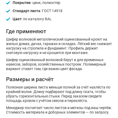
Покрытие
: цинк, полиэстер
Стандарт листа
: ГОСТ 14918
Цвет
: по каталогу RAL
Где применяют
Шифер волновой металлический оцинкованный кроют на
жилых домах, дачах, гаражах и складах. Лёгкий вес снижает
нагрузку на стропила и фундамент. Профиль держит
снеговую нагрузку и не крошится при монтаже.
Шифер оцинкованный волновой берут и для временных
навесов, заборов, хозяйственных построек. Полимерный
вариант ставят там, где важен цвет фасада.
Размеры и расчёт
Полезная ширина листа меньше полной за счёт нахлёста по
крайней волне. Длину подбирают под длину ската, чтобы
убрать горизонтальные стыки. Перед заказом сведите
площадь кровли с учётом свесов и перехлёста.
Менеджер посчитает число листов и метизы под ваш чертёж.
Стоимость материала и доборных элементов — по запросу.