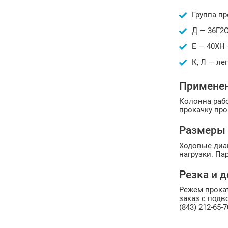
Группа п
Д — 36Г2
Е — 40ХН
К, Л — ле
Примене
Колонна рабо
прокачку про
Размеры
Ходовые диам
нагрузки. Па
Резка и д
Режем прокат
заказ с подв
(843) 212-65-7