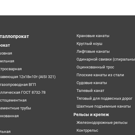
таллопрокат
Крановые канаты
Круглый коуш
рокат
Лифтовые канаты
шовная
Одинарной свивки (спиральны
фильная
Оцинкованный трос
ктросварная
Плоские канаты из стали
жавеющая 12х18н10т (AISI 321)
Судовые канаты
огазопроводная ВГП
Талевый канат
аллическая ГОСТ 8732-78
Тяговый для подвесных дорог
естоцементная
Шахтные подъемные канаты
цементные трубы
Рельсы и крепеж
нкованная
Железнодорожные рельсы
Контррельс
ельная