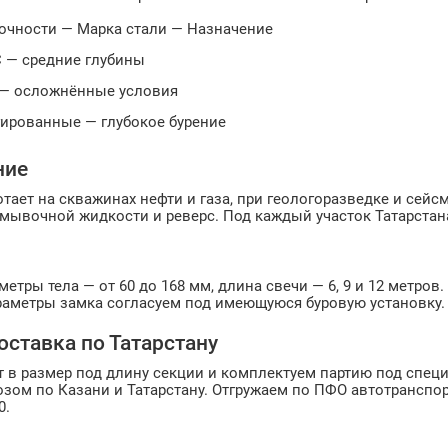
рочности — Марка стали — Назначение
С — средние глубины
 — осложнённые условия
гированные — глубокое бурение
ние
тает на скважинах нефти и газа, при геологоразведке и сейс
мывочной жидкости и реверс. Под каждый участок Татарстан
етры тела — от 60 до 168 мм, длина свечи — 6, 9 и 12 метров
раметры замка согласуем под имеющуюся буровую установку.
оставка по Татарстану
 в размер под длину секции и комплектуем партию под специ
озом по Казани и Татарстану. Отгружаем по ПФО автотранспор
0.