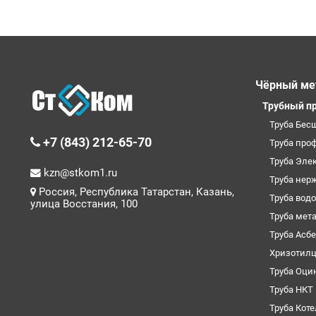
Чёрный ме
Трубный п
Труба Бес
+7 (843) 212-65-70
Труба про
Труба Эле
kzn@stkom1.ru
Труба нер
Россия, Республика Татарстан, Казань,
Труба вод
улица Восстания, 100
Труба мет
Труба Асб
Хризотил
Труба Оци
Труба НКТ
Труба Кот