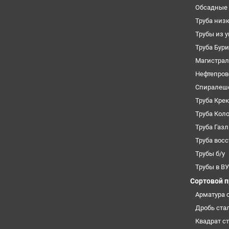
Обсадные 
Труба низ
Трубы из 
Труба Бур
Магистрал
Нефтепров
Спиралеш
Труба Кре
Труба Кол
Труба Газ
Труба вос
Трубы б/у
Трубы в В
Сортовой 
Арматура 
Дробь ста
Квадрат с