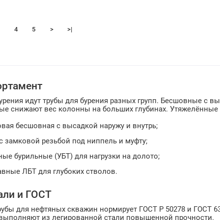
4
5
>
>|
ортамент
урения идут трубы для бурения разных групп. Бесшовные с 
ые снижают вес колонны на больших глубинах. Утяжелённые
овая бесшовная с высадкой наружу и внутрь;
 с замковой резьбой под ниппель и муфту;
ые бурильные (УБТ) для нагрузки на долото;
авные ЛБТ для глубоких стволов.
али и ГОСТ
убы для нефтяных скважин нормирует ГОСТ Р 50278 и ГОСТ 631.
 выполняют из легированной стали повышенной прочности.