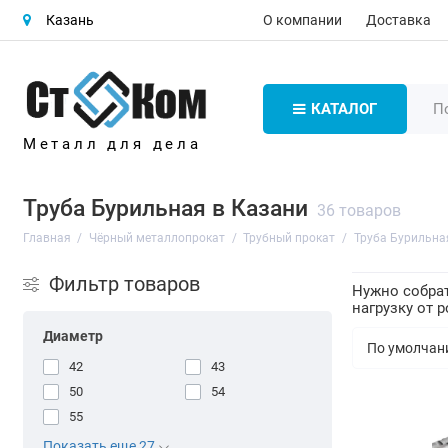
О компании
Доставка
Казань
КАТАЛОГ
Металл для дела
Труба Бурильная в Казани
36 товаров
Главная
Чёрный металлопрокат
Трубный прокат
Труба Бурильна
Фильтр товаров
Нужно собра
нагрузку от 
Диаметр
42
43
50
54
55
Показать еще 27