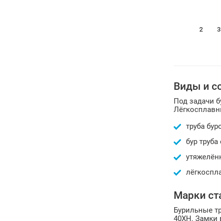
1
2
3
Виды и с
Под задачи б
Лёгкосплавн
труба бур
бур труба
утяжелённ
лёгкоспл
Марки ст
Бурильные тр
40ХН. Замки