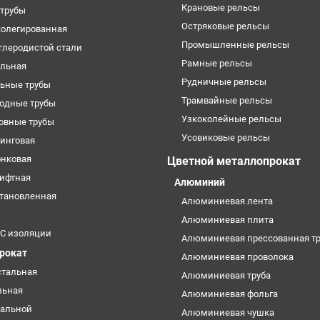
Крановые рельсы
трубы
Остряковые рельсы
колегированная
Промышленные рельсы
углеродистой стали
Рамные рельсы
ильная
Рудничные рельсы
ьные трубы
Трамвайные рельсы
одные трубы
Узкоколейные рельсы
овные трубы
Усовиковые рельсы
кинговая
онковая
Цветной металлопрокат
лифтная
Алюминий
становленная
Алюминиевая лента
Алюминиевая плита
УС изоляции
Алюминиевая прессованная тр
прокат
Алюминиевая проволока
стальная
Алюминиевая труба
льная
Алюминиевая фольга
тальной
Алюминиевая чушка