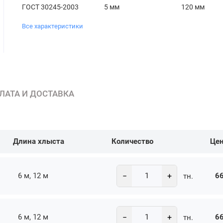
ГОСТ 30245-2003
5 мм
120 мм
Все характеристики
ЛАТА И ДОСТАВКА
Длина хлыста
Количество
Це
−
+
6 м, 12 м
66
тн.
−
+
6 м, 12 м
66
тн.