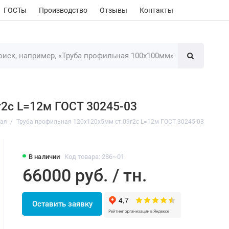
ГОСТы
Производство
Отзывы
Контакты
г2с L=12м ГОСТ 30245-03
ная
Труба профильная 120х120х5мм ст.09г2с L=12м ГОСТ 30245-03
В наличии
Код товара: 286~01
66000 руб. / тн.
Оставить заявку