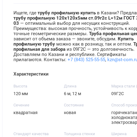
Ищете, где
трубу профильную купить
в Казани? Предла
трубу профильную 120х120х5мм ст.09г2с L=12м ГОСТ 
03
— оптимальный выбор для несущих конструкций.
Преимущества: высокая прочность, устойчивость к кор
точные геометрические размеры.
Труба профильная це
зависит от объема заказа — звоните, обсудим.
Купить
профильную трубу
можно как в розницу, так и оптом.
Т
профильная для забора
из 09Г2С — это долговечность.
Доставляем по Казани и республике. Сертификаты
прилагаются. Контакты:
+7 (843) 525-55-55
,
kzn@st-com.r
Характеристики
Высота
Длина
Марка стали 
120 мм
6 м, 12 м
09Г2С
Сечение
Состояние
Способ прои
квадратная
новая
горячекатан
холодноката
электросва
Стандарт качества
Толщина стенки
Ширина