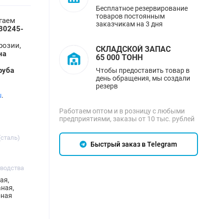
Бесплатное резервирование
товаров постоянным
гаем
заказчикам на 3 дня
30245-
розии,
СКЛАДСКОЙ ЗАПАС
на
65 000 ТОНН
руба
Чтобы предоставить товар в
день обращения, мы создали
резерв
u
.
Работаем оптом и в розницу с любыми
предприятиями, заказы от 10 тыс. рублей
(сталь)
Быстрый заказ в Telegram
зводства
ая,
ная,
рная