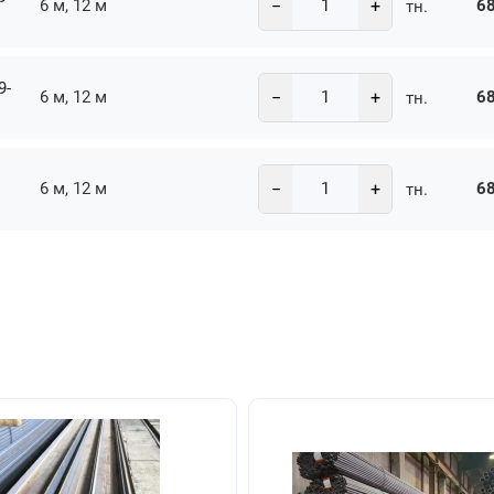
−
+
6 м, 12 м
68
тн.
9-
−
+
6 м, 12 м
68
тн.
−
+
6 м, 12 м
68
тн.