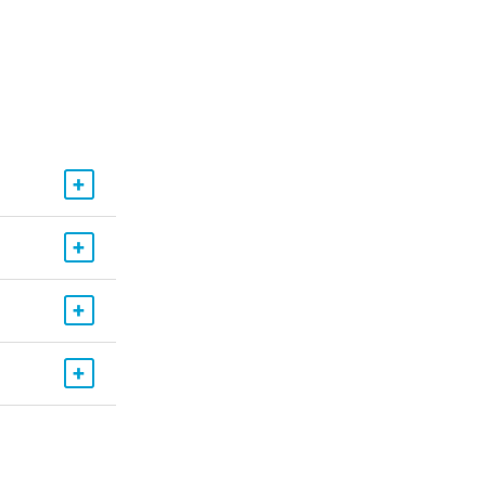
+
+
+
+