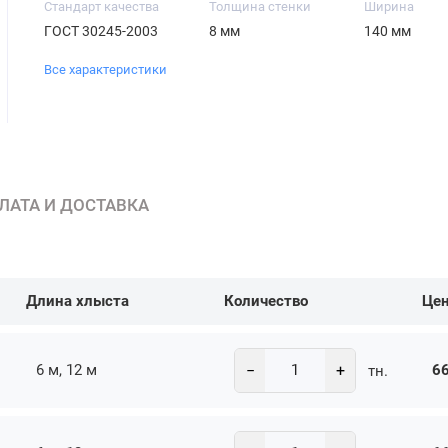
Стандарт качества
Толщина стенки
Ширина
ГОСТ 30245-2003
8 мм
140 мм
Все характеристики
ЛАТА И ДОСТАВКА
Длина хлыста
Количество
Це
−
+
6 м, 12 м
66
тн.