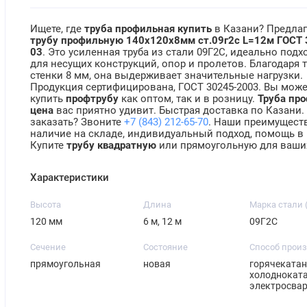
Ищете, где
труба профильная купить
в Казани? Предла
трубу профильную 140х120х8мм ст.09г2с L=12м ГОСТ 
03
. Это усиленная труба из стали 09Г2С, идеально под
для несущих конструкций, опор и пролетов. Благодаря
стенки 8 мм, она выдерживает значительные нагрузки.
Продукция сертифицирована, ГОСТ 30245-2003. Вы може
купить
профтрубу
как оптом, так и в розницу.
Труба пр
цена
вас приятно удивит. Быстрая доставка по Казани.
заказать? Звоните
+7 (843) 212-65-70
. Наши преимущест
наличие на складе, индивидуальный подход, помощь в
Купите
трубу квадратную
или прямоугольную для ваших
Характеристики
Высота
Длина
Марка стали 
120 мм
6 м, 12 м
09Г2С
Сечение
Состояние
Способ прои
прямоугольная
новая
горячекатан
холодноката
электросва