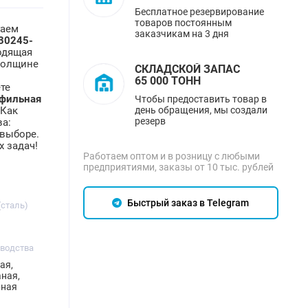
Бесплатное резервирование
товаров постоянным
гаем
заказчикам на 3 дня
30245-
ходящая
 толщине
СКЛАДСКОЙ ЗАПАС
65 000 ТОНН
те
офильная
Чтобы предоставить товар в
день обращения, мы создали
 Как
резерв
ва:
 выборе.
 задач!
Работаем оптом и в розницу с любыми
предприятиями, заказы от 10 тыс. рублей
Быстрый заказ в Telegram
(сталь)
зводства
ая,
ная,
рная