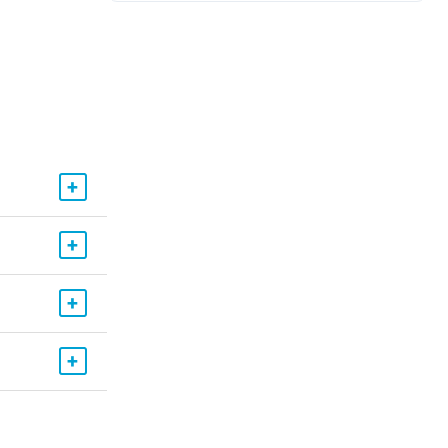
+
+
+
+