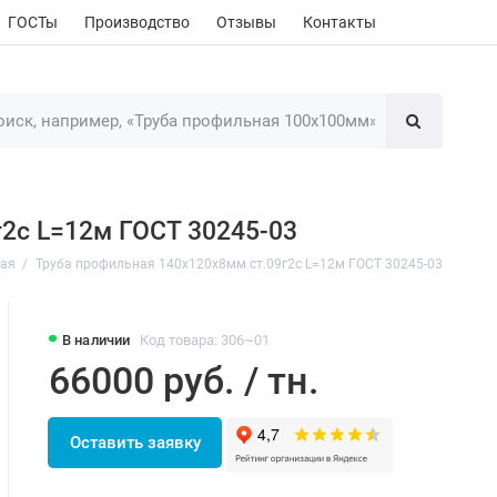
ГОСТы
Производство
Отзывы
Контакты
г2с L=12м ГОСТ 30245-03
ная
Труба профильная 140х120х8мм ст.09г2с L=12м ГОСТ 30245-03
В наличии
Код товара: 306~01
66000 руб. / тн.
Оставить заявку