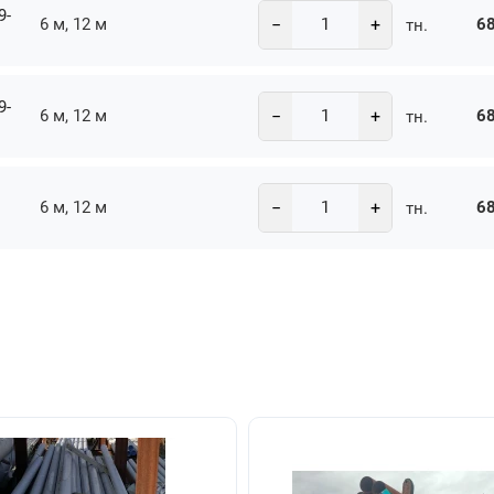
9-
−
+
6 м, 12 м
68
тн.
9-
−
+
6 м, 12 м
68
тн.
−
+
6 м, 12 м
68
тн.