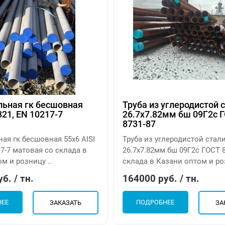
льная гк бесшовная
Труба из углеродистой 
321, EN 10217-7
26.7х7.82мм бш 09Г2с 
8731-87
ная гк бесшовная 55х6 AISI
Труба из углеродистой стал
17-7 матовая со склада в
26.7х7.82мм бш 09Г2с ГОСТ 8
м и розницу ..
склада в Казани оптом и роз
б. / тн.
164000 руб. / тн.
НЕЕ
ПОДРОБНЕЕ
ЗАКАЗАТЬ
ЗА