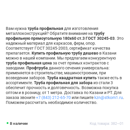
Вам нужна
труба профильная
для изготовления
металлоконструкций? Обратите внимание на
трубу
профильную прямоугольную 180х60 ст.3 ГОСТ 30245-03
. Это
надежный материал для каркасов, ферм, опор.
Соответствует ГОСТ 30245-2003, сертификат качества
прилагается.
Купить профильную трубу дешево
в Казани
можно в нашей компании. Мы предлагаем конкурентную
труба профильная цена
за счет прямых контрактов с
заводами.
Профтруба
данного сечения универсальна:
применяется в строительстве, машиностроении, при
возведении заборов.
Труба квадратная купить
также есть в
ассортименте.
Труба профильная для забора
из стали 3
обеспечит прочность и долговечность. Возможна покупка
оптом и в розницу, от 1 метра. Доставка по Казани и РТ. Для
заказа звоните
+7 (843) 212-65-70
или пишите
kzn@stkom1.ru
.
Поможем рассчитать необходимое количество.
В наличии
Код товара: 382~01