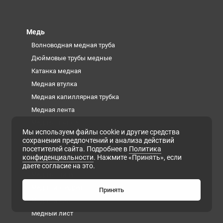
Медь
Волноводная медная труба
Дюймовые трубы медные
Катанка медная
Медная втулка
Медная капиллярная трубка
Медная лента
Медная полоса
Мы используем файлы cookie и другие средства
Медная проволока
сохранения предпочтений и анализа действий
посетителей сайта. Подробнее в
Политика
Медная труба
конфиденциальности
. Нажмите «Принять», если
Медная фольга
даете согласие на это.
Медная шина
Медный квадрат
Принять
Медный круг
Медный лист