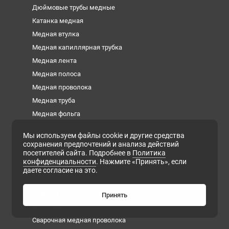
Дюймовые трубы медные
Катанка медная
Медная втулка
Медная капиллярная трубка
Медная лента
Медная полоса
Медная проволока
Медная труба
Медная фольга
Медная шина
Мы используем файлы cookie и другие средства
Медный квадрат
сохранения предпочтений и анализа действий
посетителей сайта. Подробнее в
Политика
Медный круг
конфиденциальности
. Нажмите «Принять», если
Медный лист
даете согласие на это.
Медный пруток
Медный шестигранник
Принять
Плита медная
Сварочная медная проволока