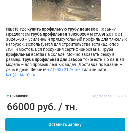
Ищете, где
купить профильную трубу дешево
в Казани?
Предлагаем
труба профильная 180х60х6мм ст.09Г2С ГОСТ
30245-03
– усиленный прямоугольный профиль для тяжелых
нагрузок. Используется для строительства эстакад, опор
ЛЭП и мостов. Вся продукция сертифицирована.
Труба
профильная
всегда на складе. Можно заказать резку в
размер.
Труба профильная для забора
тоже есть, но данная
модель – для промышленных задач. Доставка по Казани –
день в день. Звоните
+7 (843) 212-65-70
или пишите
kzn@stkom1.ru
.
В наличии
Код товара: 385~01
66000 руб. / тн.
Оставить заявку