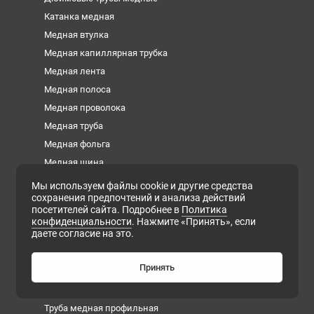
Катанка медная
Медная втулка
Медная капиллярная трубка
Медная лента
Медная полоса
Медная проволока
Медная труба
Медная фольга
Медная шина
Медный квадрат
Мы используем файлы cookie и другие средства
сохранения предпочтений и анализа действий
Медный круг
посетителей сайта. Подробнее в
Политика
Медный лист
конфиденциальности
. Нажмите «Принять», если
даете согласие на это.
Медный пруток
Медный шестигранник
Принять
Плита медная
Сварочная медная проволока
Труба медная профильная