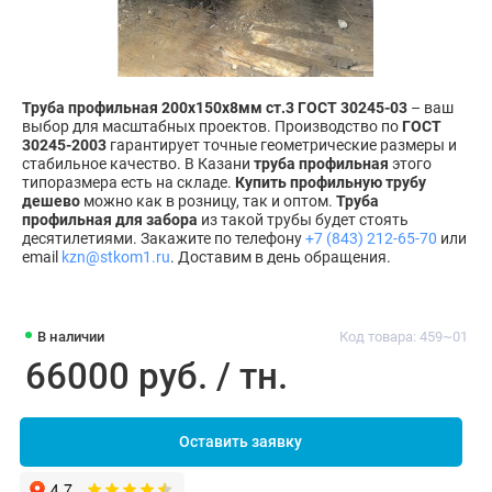
Труба профильная 200х150х8мм ст.3 ГОСТ 30245-03
– ваш
выбор для масштабных проектов. Производство по
ГОСТ
30245-2003
гарантирует точные геометрические размеры и
стабильное качество. В Казани
труба профильная
этого
типоразмера есть на складе.
Купить профильную трубу
дешево
можно как в розницу, так и оптом.
Труба
профильная для забора
из такой трубы будет стоять
десятилетиями. Закажите по телефону
+7 (843) 212-65-70
или
email
kzn@stkom1.ru
. Доставим в день обращения.
В наличии
Код товара: 459~01
66000 руб. / тн.
Оставить заявку