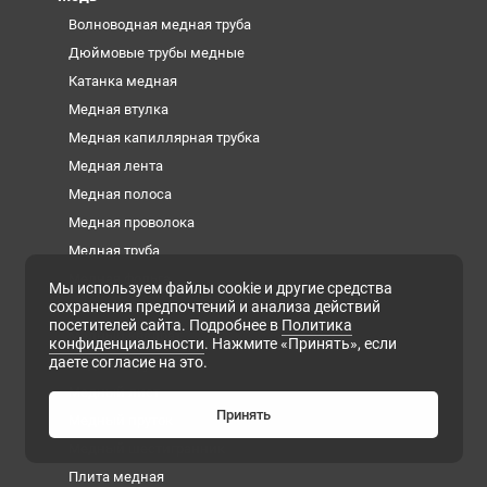
Волноводная медная труба
Дюймовые трубы медные
Катанка медная
Медная втулка
Медная капиллярная трубка
Медная лента
Медная полоса
Медная проволока
Медная труба
Медная фольга
Мы используем файлы cookie и другие средства
сохранения предпочтений и анализа действий
Медная шина
посетителей сайта. Подробнее в
Политика
Медный квадрат
конфиденциальности
. Нажмите «Принять», если
даете согласие на это.
Медный круг
Медный лист
Принять
Медный пруток
Медный шестигранник
Плита медная