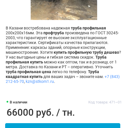
В Казани востребована надежная
труба профильная
200х200х16мм. Эта
профтруба
произведена по ГОСТ 30245-
2003, что гарантирует ее высокие эксплуатационные
характеристики. Сертификаты качества прилагаются.
Применение: каркасы зданий, опорные конструкции,
машиностроение. Хотите
купить профильную трубу дешево
?
У нас выгодные цены и гибкая система скидок.
Труба
профильная купить
можно как оптом, так и в розницу, от 1
метра. Доставка по Казани и РТ – оперативно. Уточнить
труба профильная цена
легко по телефону.
Труба
квадратная купить
для ваших задач – звоните нам.
+7 (843)
212-65-70
,
kzn@stkom1.ru
.
В наличии
Код товара: 471~01
66000 руб. / тн.