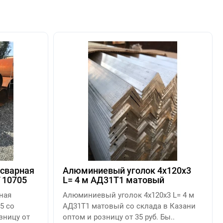
осварная
Алюминиевый уголок 4х120х3
 10705
L= 4 м АД31Т1 матовый
ная
Алюминиевый уголок 4х120х3 L= 4 м
5 со
АД31Т1 матовый со склада в Казани
зницу от
оптом и розницу от 35 руб. Бы..