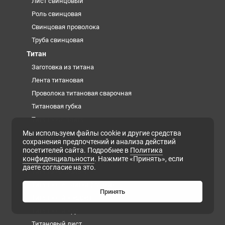
Лист свинцовый
Роль свинцовая
Свинцовая проволока
Труба свинцовая
Титан
Заготовка из титана
Лента титановая
Проволока титановая сварочная
Титановая губка
Титановая плита
Титановая поковка
Мы используем файлы cookie и другие средства
сохранения предпочтений и анализа действий
Титановая проволока
посетителей сайта. Подробнее в
Политика
конфиденциальности
. Нажмите «Принять», если
Титановая труба
даете согласие на это.
Титановая фольга
Титановые слитки (чушки)
Принять
Титановый квадрат
Титановый круг
Титановый лист