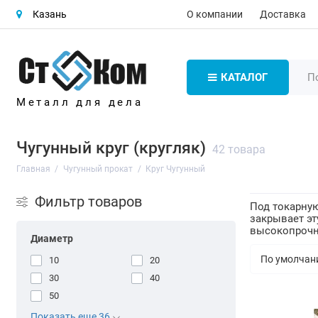
О компании
Доставка
Казань
КАТАЛОГ
Металл для дела
Чугунный круг (кругляк)
42 товара
Главная
Чугунный прокат
Круг Чугунный
Фильтр товаров
Под токарную
закрывает эт
высокопрочны
Диаметр
10
20
30
40
50
Показать еще 36