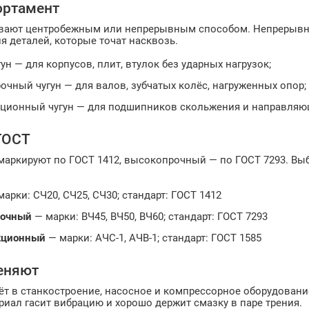
ортамент
ивают центробежным или непрерывным способом. Непрерывное 
я деталей, которые точат насквозь.
ун — для корпусов, плит, втулок без ударных нагрузок;
чный чугун — для валов, зубчатых колёс, нагруженных опор;
ционный чугун — для подшипников скольжения и направляю
ГОСТ
маркируют по ГОСТ 1412, высокопрочный — по ГОСТ 7293. Выб
арки: СЧ20, СЧ25, СЧ30; стандарт: ГОСТ 1412
рочный
— марки: ВЧ45, ВЧ50, ВЧ60; стандарт: ГОСТ 7293
кционный
— марки: АЧС-1, АЧВ-1; стандарт: ГОСТ 1585
еняют
дёт в станкостроение, насосное и компрессорное оборудовани
риал гасит вибрацию и хорошо держит смазку в паре трения.