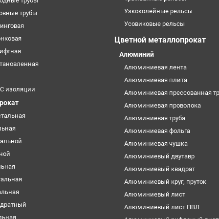
одные трубы
Узкоколейные рельсы
овные трубы
Усовиковые рельсы
кинговая
онковая
Цветной металлопрокат
лифтная
Алюминий
становленная
Алюминиевая лента
Алюминиевая плита
УС изоляции
Алюминиевая прессованная тр
прокат
Алюминиевая проволока
стальная
Алюминиевая труба
льная
Алюминиевая фольга
тальной
Алюминиевая чушка
ьной
Алюминиевый двутавр
льная
Алюминиевый квадрат
тальная
Алюминиевый круг, пруток
альная
Алюминиевый лист
адратный
Алюминиевый лист ПВЛ
льная