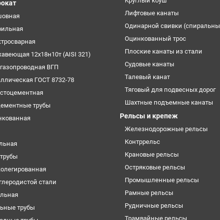
Круглый коуш
рокат
Лифтовые канаты
шовная
Одинарной свивки (спиральны
фильная
Оцинкованный трос
ктросварная
Плоские канаты из стали
жавеющая 12х18н10т (AISI 321)
Судовые канаты
огазопроводная ВГП
Талевый канат
аллическая ГОСТ 8732-78
Тяговый для подвесных дорог
естоцементная
Шахтные подъемные канаты
цементные трубы
Рельсы и крепеж
нкованная
Железнодорожные рельсы
Контррельс
ельная
Крановые рельсы
трубы
Остряковые рельсы
колегированная
Промышленные рельсы
углеродистой стали
Рамные рельсы
ильная
Рудничные рельсы
ьные трубы
Трамвайные рельсы