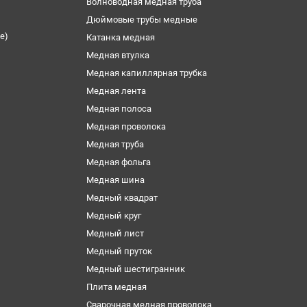
Волноводная медная труба
Дюймовые трубы медные
е)
Катанка медная
Медная втулка
Медная капиллярная трубка
Медная лента
Медная полоса
Медная проволока
Медная труба
Медная фольга
Медная шина
Медный квадрат
Медный круг
Медный лист
Медный пруток
Медный шестигранник
Плита медная
Сварочная медная проволока