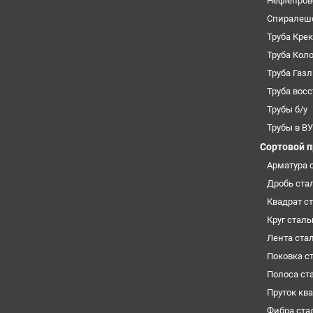
Нефтепров
Спиралеш
Труба Кре
Труба Кол
Труба Газ
Труба вос
Трубы б/у
Трубы в В
Сортовой 
Арматура 
Дробь ста
Квадрат с
Круг стал
Лента ста
Поковка с
Полоса ст
Пруток кв
Фибра ста