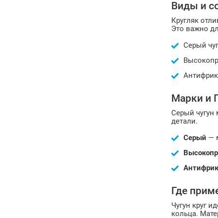
Виды и с
Кругляк отл
Это важно дл
Серый чуг
Высокопро
Антифрик
Марки и 
Серый чугун 
детали.
Серый
— м
Высокоп
Антифри
Где прим
Чугун круг и
кольца. Мате