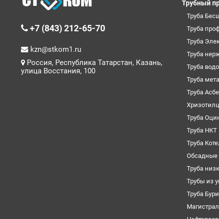
Трубный п
Труба Бес
+7 (843) 212-65-70
Труба про
Труба Эле
kzn@stkom1.ru
Труба нер
Россия, Республика Татарстан, Казань,
Труба вод
улица Восстания, 100
Труба мет
Труба Асб
Хризотил
Труба Оци
Труба НКТ
Труба Кот
Обсадные 
Труба низ
Трубы из 
Труба Бур
Магистрал