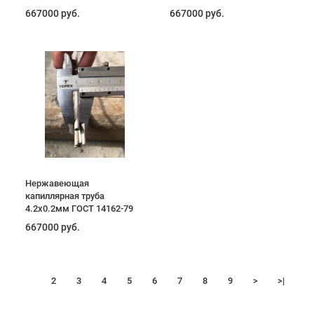
667000 руб.
667000 руб.
Нержавеющая
капиллярная труба
4.2х0.2мм ГОСТ 14162-79
667000 руб.
1
2
3
4
5
6
7
8
9
>
>|