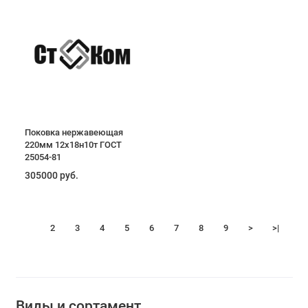
Поковка нержавеющая
220мм 12х18н10т ГОСТ
25054-81
305000 руб.
1
2
3
4
5
6
7
8
9
>
>|
Виды и сортамент