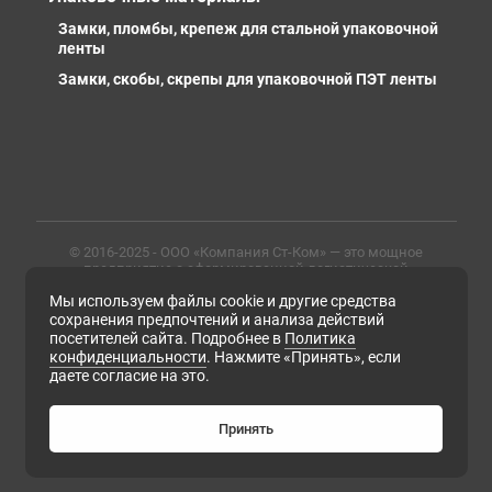
Замки, пломбы, крепеж для стальной упаковочной
ленты
Замки, скобы, скрепы для упаковочной ПЭТ ленты
© 2016-2025 - ООО «Компания Ст-Ком» — это мощное
предприятие с сформированной логистической
инфраструктурой, личными базами, компетентными и
Мы используем файлы cookie и другие средства
профессиональными сотрудниками. Предлагаем
металлопрокат любых марок, типов и размеров с
сохранения предпочтений и анализа действий
доставкой в России и СНГ
посетителей сайта. Подробнее в
Политика
конфиденциальности
. Нажмите «Принять», если
ИНН 6679102638, ОГРН 1169658133171
даете согласие на это.
Политика конфиденциальности
Согласие на обработку персональных данных
Согласие на получение рассылки рекламно-
Принять
информационных материалов