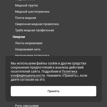
Медный пруток
Медный шестигранник
Плита медная
Сварочная медная проволока
Труба медная профильная
Нихром
Лента нихромовая
Нихромовая нить
Нихромовая проволока
Нихромовые трубы
Мы используем файлы cookie и другие средства
сохранения предпочтений и анализа действий
Нихромовый круг
посетителей сайта. Подробнее в
Политика
Свинец
конфиденциальности
. Нажмите «Принять», если
даете согласие на это.
Анод свинцовый
Дробь свинцовая
Принять
Кирпич свинцовый
Лист свинцовый
Роль свинцовая