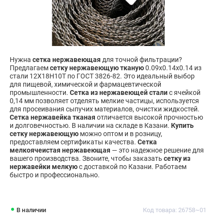
Нужна
сетка нержавеющая
для точной фильтрации?
Предлагаем
сетку нержавеющую тканую
0.09х0.14х0.14 из
стали 12Х18Н10Т по ГОСТ 3826-82. Это идеальный выбор
для пищевой, химической и фармацевтической
промышленности.
Сетка из нержавеющей стали
с ячейкой
0,14 мм позволяет отделять мелкие частицы, используется
для просеивания сыпучих материалов, очистки жидкостей.
Сетка нержавейка тканая
отличается высокой прочностью
и долговечностью. В наличии на складе в Казани.
Купить
сетку нержавеющую
можно оптом и в розницу,
предоставляем сертификаты качества.
Сетка
мелкоячеистая нержавеющая
— это надежное решение для
вашего производства. Звоните, чтобы заказать
сетку из
нержавейки мелкую
с доставкой по Казани. Работаем
быстро и профессионально.
В наличии
Код товара: 26758~01