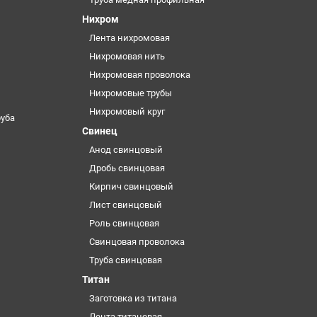
Нихром
Лента нихромовая
Нихромовая нить
Нихромовая проволока
Нихромовые трубы
Нихромовый круг
уба
Свинец
Анод свинцовый
Дробь свинцовая
Кирпич свинцовый
Лист свинцовый
Роль свинцовая
Свинцовая проволока
Труба свинцовая
Титан
Заготовка из титана
Лента титановая