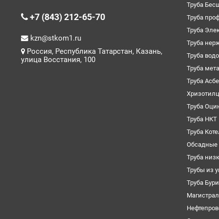
Труба Бес
+7 (843) 212-65-70
Труба про
Труба Эле
kzn@stkom1.ru
Труба нер
Россия, Республика Татарстан, Казань,
Труба вод
улица Восстания, 100
Труба мет
Труба Асб
Хризотил
Труба Оци
Труба НКТ
Труба Кот
Обсадные 
Труба низ
Трубы из 
Труба Бур
Магистрал
Нефтепров