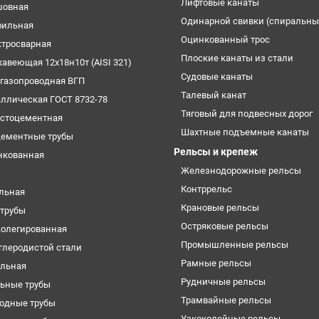
Лифтовые канаты
шовная
Одинарной свивки (спиральны
фильная
Оцинкованный трос
ктросварная
Плоские канаты из стали
жавеющая 12х18н10т (AISI 321)
Судовые канаты
огазопроводная ВГП
Талевый канат
аллическая ГОСТ 8732-78
Тяговый для подвесных дорог
естоцементная
Шахтные подъемные канаты
цементные трубы
Рельсы и крепеж
нкованная
Железнодорожные рельсы
Контррельс
ельная
Крановые рельсы
трубы
Остряковые рельсы
колегированная
Промышленные рельсы
углеродистой стали
Рамные рельсы
ильная
Рудничные рельсы
ьные трубы
Трамвайные рельсы
одные трубы
Узкоколейные рельсы