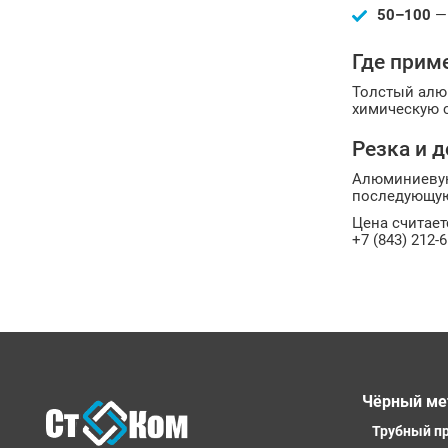
50–100
— 
Где прим
Толстый алю
химическую с
Резка и 
Алюминиевую 
последующую
Цена считает
+7 (843) 212-6
Чёрный ме
Трубный п