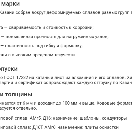
 марки
Казани собран вокруг деформируемых сплавов разных групп п
6 — свариваемость и стойкость к коррозии;
Т — повышенная прочность для нагруженных узлов;
— пластичность под гибку и формовку;
али с высоким пределом текучести.
опуски
о ГОСТ 17232 на катаный лист из алюминия и его сплавов. Х
артии и сертификат сопровождают каждую отгрузку по Казани
 и толщины
нается от 6 мм и доходит до 100 мм и выше. Ходовые формат
асуется отдельно.
повой сплав: АМг5, Д16; назначение: шаблоны, кондукторы
иповой сплав: Д16Т, АМг6; назначение: плиты оснастки