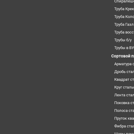
Спиралеш
Труба Кре
Труба Кол
Труба Газ
Труба вос
Трубы б/у
Трубы в В
Сортовой 
Арматура 
Дробь ста
Квадрат с
Круг стал
Лента ста
Поковка с
Полоса ст
Пруток кв
Фибра ста
Шары пом