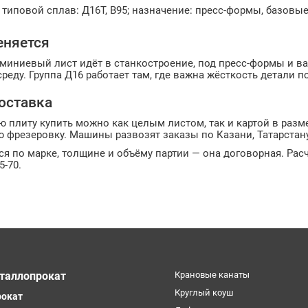
типовой сплав: Д16Т, В95; назначение: пресс-формы, базовы
еняется
миниевый лист идёт в станкостроение, под пресс-формы и в
реду. Группа Д16 работает там, где важна жёсткость детали п
доставка
плиту купить можно как целым листом, так и картой в разм
 фрезеровку. Машины развозят заказы по Казани, Татарстан
ся по марке, толщине и объёму партии — она договорная. Расч
5-70.
таллопрокат
Крановые канаты
Круглый коуш
рокат