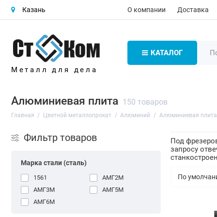
О компании
Доставка
Казань
КАТАЛОГ
Металл для дела
Алюминиевая плита
150 товаров
Главная
Цветной металлопрокат
Алюминий
Алюминиевая плита
Фильтр товаров
Под фрезеров
запросу отв
станкостроен
Марка стали (сталь)
1561
АМГ2М
АМГ3М
АМГ5М
АМГ6М