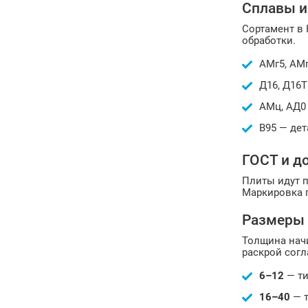
Сплавы и
Сортамент в 
обработки.
АМг5, АМг
Д16, Д16
АМц, АД0 
В95 — дет
ГОСТ и д
Плиты идут п
Маркировка п
Размеры
Толщина начи
раскрой согл
6–12
— ти
16–40
— т