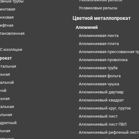
овные трубы
Усовиковые рельсы
кинговая
онковая
Цветной металлопрокат
лифтная
Алюминий
становленная
Алюминиевая лента
Алюминиевая плита
УС изоляции
Алюминиевая прессованная тр
прокат
Алюминиевая проволока
стальная
Алюминиевая труба
льная
Алюминиевая фольга
тальной
Алюминиевая чушка
ьной
Алюминиевый двутавр
льная
Алюминиевый квадрат
тальная
Алюминиевый круг, пруток
альная
Алюминиевый лист
адратный
Алюминиевый лист ПВЛ
льная
Алюминиевый рифленый лист
ольные