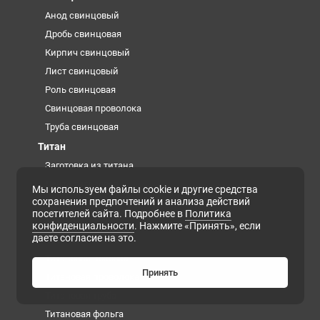
Анод свинцовый
Дробь свинцовая
Кирпич свинцовый
Лист свинцовый
Роль свинцовая
Свинцовая проволока
Труба свинцовая
Титан
Заготовка из титана
Лента титановая
Мы используем файлы cookie и другие средства
сохранения предпочтений и анализа действий
Проволока титановая сварочная
посетителей сайта. Подробнее в
Политика
Титановая губка
конфиденциальности
. Нажмите «Принять», если
даете согласие на это.
Титановая плита
Титановая поковка
Принять
Титановая проволока
Титановая труба
Титановая фольга