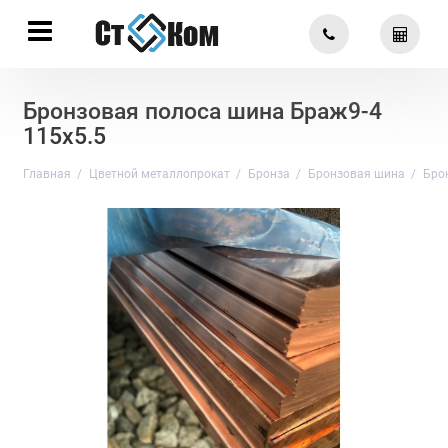
Бронзовая полоса шина Браж9-4
115х5.5
Главная
Цветной металлопрокат
Бронза
Бронзовая шина
Бро