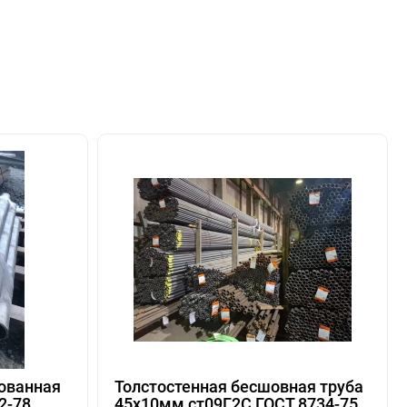
ованная
Толстостенная бесшовная труба
2-78
45х10мм ст09Г2С ГОСТ 8734-75