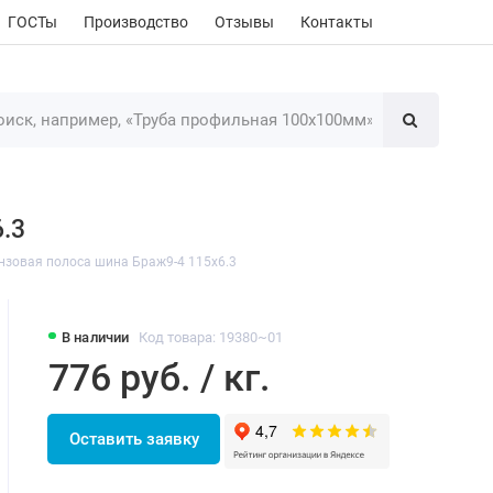
ГОСТы
Производство
Отзывы
Контакты
.3
нзовая полоса шина Браж9-4 115х6.3
В наличии
Код товара: 19380~01
776 руб. / кг.
Оставить заявку