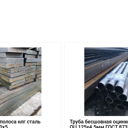
полоса нлг сталь
Труба бесшовная оцинк
0х5
ОЦ 125х4.5мм ГОСТ 873