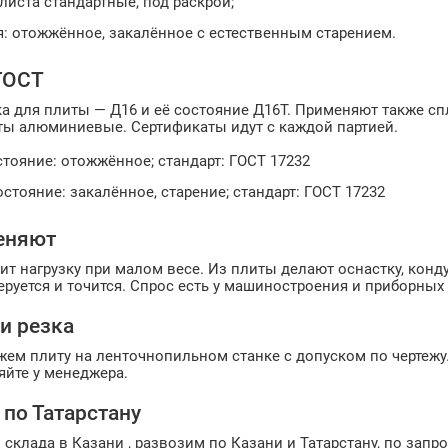
иста стандартные, под раскрой;
я: отожжённое, закалённое с естественным старением.
ГОСТ
а для плиты — Д16 и её состояние Д16Т. Применяют также сп
иты алюминиевые. Сертификаты идут с каждой партией.
тояние: отожжённое; стандарт: ГОСТ 17232
стояние: закалённое, старение; стандарт: ГОСТ 17232
еняют
т нагрузку при малом весе. Из плиты делают оснастку, конд
руется и точится. Спрос есть у машиностроения и приборных
и резка
жем плиту на ленточнопильном станке с допуском по чертежу
яйте у менеджера.
 по Татарстану
 склада в Казани , развозим по Казани и Татарстану, по запр