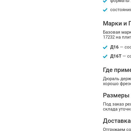
форматы л
состояни
Марки и 
Базовая марк
17232 на пл
Д16
— сос
Д16Т
— со
Где прим
Дюраль держи
хорошо фрезе
Размеры 
Под заказ ре
склада уточн
Доставка
Отгружаем со