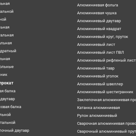
льная
Алюминиевая фольга
тальной
Алюминиевая чушка
ьной
Алюминиевый двутавр
льная
Алюминиевый квадрат
тальная
Алюминиевый круг, пруток
альная
Алюминиевый лист
адратный
Алюминиевый лист ПВЛ
льная
Алюминиевый рифленый лист
ольные
Алюминиевый тавр
нник
Алюминиевый уголок
прокат
Алюминиевый швеллер
ая балка
Алюминиевый шестигранник
двутавр
Заклепочная алюминиевая пр
овая балка
Катанка алюминиевая
альной
Рулон алюминиевый
стальной
Сварочная алюминиевая пров
лочный двутавр
Сварочный алюминиевый прут