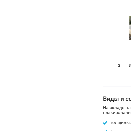
1
2
3
Виды и с
На складе пл
плакированна
толщины: 6