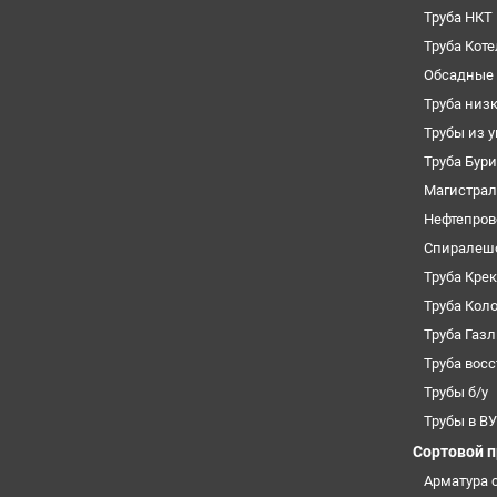
Труба НКТ
Труба Кот
Обсадные 
Труба низ
Трубы из 
Труба Бур
Магистрал
Нефтепров
Спиралеш
Труба Кре
Труба Кол
Труба Газ
Труба вос
Трубы б/у
Трубы в В
Сортовой 
Арматура 