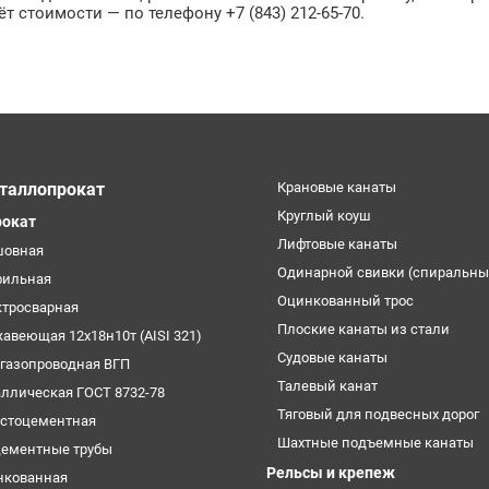
ёт стоимости — по телефону +7 (843) 212-65-70.
таллопрокат
Крановые канаты
Круглый коуш
рокат
Лифтовые канаты
шовная
Одинарной свивки (спиральны
фильная
Оцинкованный трос
ктросварная
Плоские канаты из стали
жавеющая 12х18н10т (AISI 321)
Судовые канаты
огазопроводная ВГП
Талевый канат
аллическая ГОСТ 8732-78
Тяговый для подвесных дорог
естоцементная
Шахтные подъемные канаты
цементные трубы
Рельсы и крепеж
нкованная