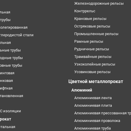
Железнодорожные рельсы
Контррельс
ельная
Крановые рельсы
трубы
Остряковые рельсы
колегированная
Промышленные рельсы
углеродистой стали
Рамные рельсы
ильная
Рудничные рельсы
ьные трубы
Трамвайные рельсы
одные трубы
Узкоколейные рельсы
овные трубы
Усовиковые рельсы
кинговая
онковая
Цветной металлопрокат
лифтная
Алюминий
становленная
Алюминиевая лента
Алюминиевая плита
УС изоляции
Алюминиевая прессованная тр
прокат
Алюминиевая проволока
стальная
Алюминиевая труба