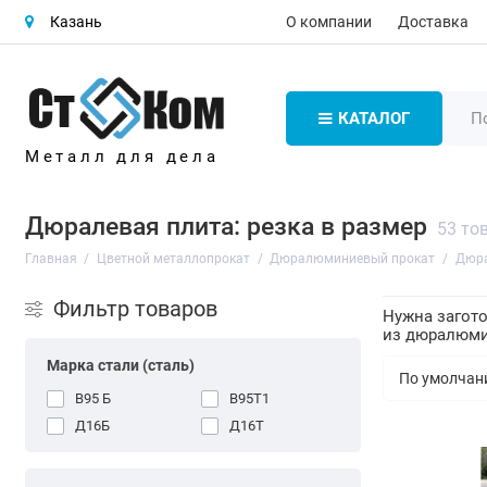
О компании
Доставка
Казань
КАТАЛОГ
Металл для дела
Дюралевая плита: резка в размер
53 то
Главная
Цветной металлопрокат
Дюралюминиевый прокат
Дюра
Фильтр товаров
Нужна загото
из дюралюмин
Марка стали (сталь)
В95 Б
В95Т1
Д16Б
Д16Т