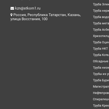
Труба Эле
kzn@stkom1.ru
Труба нер
Россия, Республика Татарстан, Казань,
Труба вод
улица Восстания, 100
Труба мет
Труба Асб
Хризотил
Труба Оци
Труба НКТ
Труба Кот
Обсадные 
Труба низ
Трубы из 
Труба Бур
Магистрал
Нефтепров
Спиралеш
Труба Кре