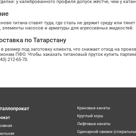
тделки: у калиброванного профиля допуск жёстче, чем у катан
ние
нове титана ставят туда, где сталь не держит среду или тяне
, элементы насосов и арматуры для агрессивных жидкостей.
оставка по Татарстану
 в размер под заготовку клиента, что снижает отход на произв
ионам ПФО. Чтобы заказать титановый пруток купить партией 
43) 212-65-70.
таллопрокат
Крановые канаты
Круглый коуш
рокат
Лифтовые канаты
шовная
Одинарной свивки (спиральны
фильная