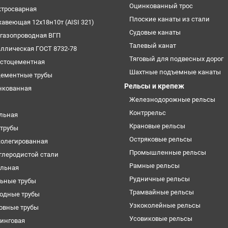
Оцинкованный трос
ктросварная
Плоские канаты из стали
жавеющая 12х18н10т (AISI 321)
Судовые канаты
огазопроводная ВГП
Талевый канат
аллическая ГОСТ 8732-78
Тяговый для подвесных дорог
естоцементная
Шахтные подъемные канаты
цементные трубы
Рельсы и крепеж
нкованная
Железнодорожные рельсы
Контррельс
ельная
Крановые рельсы
трубы
Остряковые рельсы
колегированная
Промышленные рельсы
углеродистой стали
Рамные рельсы
ильная
Рудничные рельсы
ьные трубы
Трамвайные рельсы
одные трубы
Узкоколейные рельсы
овные трубы
Усовиковые рельсы
кинговая