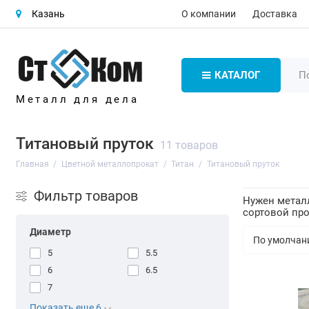
О компании
Доставка
Казань
КАТАЛОГ
Металл для дела
Титановый пруток
11 товаров
Главная
Цветной металлопрокат
Титан
Титановый пруток
Фильтр товаров
Нужен металл
сортовой про
Диаметр
5
5.5
6
6.5
7
Показать еще 6