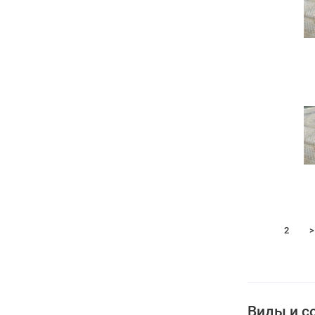
1
2
>
Виды и с