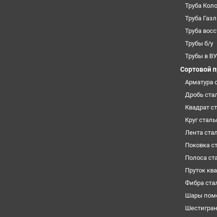
Труба Кол
Труба Газ
Труба вос
Трубы б/у
Трубы в В
Сортовой 
Арматура 
Дробь ста
Квадрат с
Круг стал
Лента ста
Поковка с
Полоса ст
Пруток кв
Фибра ста
Шары пом
Шестигра