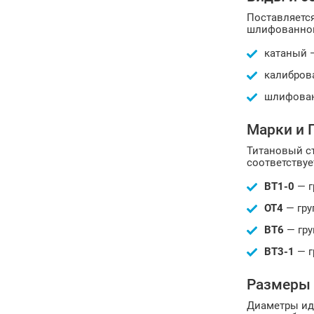
Поставляетс
шлифованной
катаный 
калибров
шлифован
Марки и 
Титановый ст
соответствуе
ВТ1-0
— г
ОТ4
— гру
ВТ6
— гру
ВТ3-1
— г
Размеры 
Диаметры иду