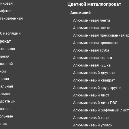
онковая
Цветной металлопрокат
лифтная
Алюминий
становленная
Алюминиевая лента
Алюминиевая плита
УС изоляции
Алюминиевая прессованная тр
прокат
Алюминиевая проволока
стальная
Алюминиевая труба
льная
Алюминиевая фольга
тальной
Алюминиевая чушка
ьной
Алюминиевый двутавр
льная
Алюминиевый квадрат
тальная
Алюминиевый круг, пруток
альная
Алюминиевый лист
адратный
Алюминиевый лист ПВЛ
льная
Алюминиевый рифленый лист
ольные
Алюминиевый тавр
нник
Алюминиевый уголок