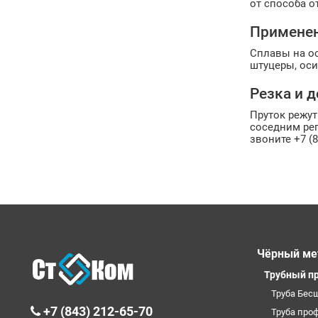
от способа о
Примене
Сплавы на ос
штуцеры, оси
Резка и д
Пруток режут
соседним рег
звоните +7 (8
Чёрный ме
Трубный п
Труба Бес
+7 (843) 212-65-70
Труба про