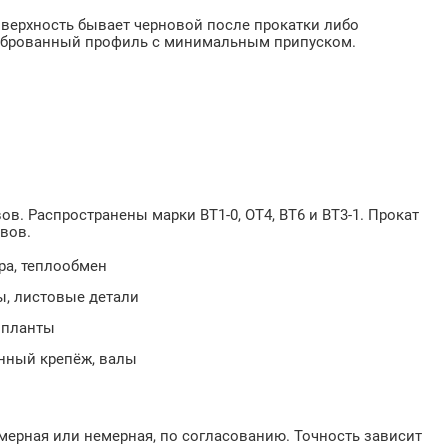
верхность бывает черновой после прокатки либо
либрованный профиль с минимальным припуском.
в. Распространены марки ВТ1-0, ОТ4, ВТ6 и ВТ3-1. Прокат
авов.
ра, теплообмен
ы, листовые детали
импланты
енный крепёж, валы
 мерная или немерная, по согласованию. Точность зависит